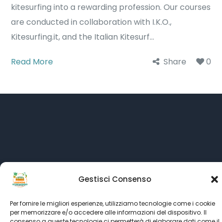
kitesurfing into a rewarding profession. Our courses
are conducted in collaboration with I.K.O.,
Kitesurfing.it, and the Italian Kitesurf...
Read More
Share
0
Gestisci Consenso
Per fornire le migliori esperienze, utilizziamo tecnologie come i cookie
per memorizzare e/o accedere alle informazioni del dispositivo. Il
Language:
consenso a queste tecnologie ci permetterà di elaborare dati come il