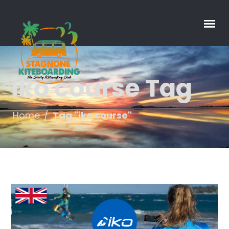
iko course Tag
Home
/
Tag "iko course"