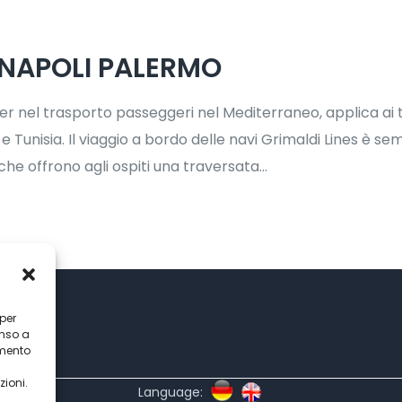
 NAPOLI PALERMO
 nel trasporto passeggeri nel Mediterraneo, applica ai tess
e Tunisia. Il viaggio a bordo delle navi Grimaldi Lines è s
che offrono agli ospiti una traversata...
 per
enso a
amento
zioni.
Language: