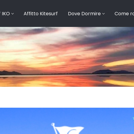
f IKO
Affitto Kitesurf
Dove Dormire
Come ra