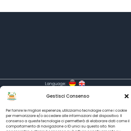
Language:
All rights reserved © SINCE 1999 - 2022
Kitesurf Stagnone
Gestisci Consenso
powered by
Associazione Kitesurf Italiana
partner's
Kitesurf Roma
-
Kitesurfing.it
-
Ultimate Kiteboarding
Per fornire le migliori esperienze, utilizziamo tecnologie come i cookie
per memorizzare e/o accedere alle informazioni del dispositivo. Il
-
Kiteboarding.it
consenso a queste tecnologie ci permetterà di elaborare dati come il
comportamento di navigazione o ID unici su questo sito. Non