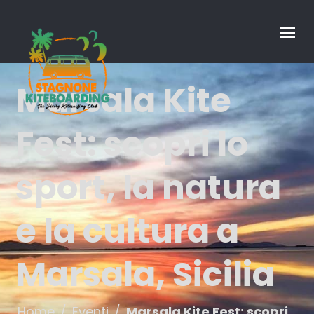
Marsala Kite
Fest: scopri lo
sport, la natura
e la cultura a
Marsala, Sicilia
Home
/
Eventi
/
Marsala Kite Fest: scopri