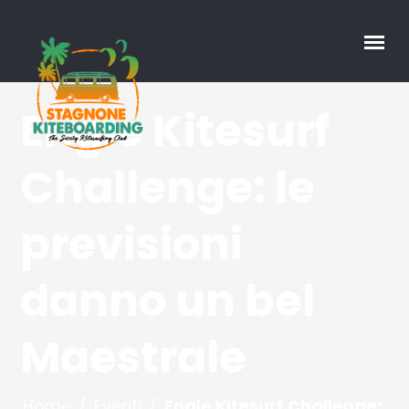
Engie Kitesurf
Challenge: le
previsioni
danno un bel
Maestrale
Home
/
Eventi
/
Engie Kitesurf Challenge: