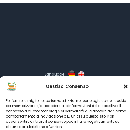
Language:
All rights reserved © SINCE 1999 - 2022
Kitesurf Stagnone
Gestisci Consenso
powered by
Associazione Kitesurf Italiana
partner's
Kitesurf Roma
-
Kitesurfing.it
-
Ultimate Kiteboarding
Per fornire le migliori esperienze, utilizziamo tecnologie come i cookie
per memorizzare e/o accedere alle informazioni del dispositivo. Il
-
Kiteboarding.it
consenso a queste tecnologie ci permetterà di elaborare dati come il
comportamento di navigazione o ID unici su questo sito. Non
acconsentire o ritirare il consenso può influire negativamente su
alcune caratteristiche e funzioni.