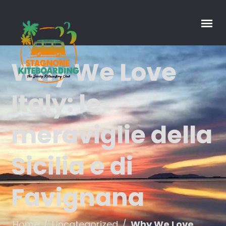
Why We Love
Italy: le
meraviglie della
Sicilia e di
Favignana
Home
/
Uncategorized
/
Why We Love