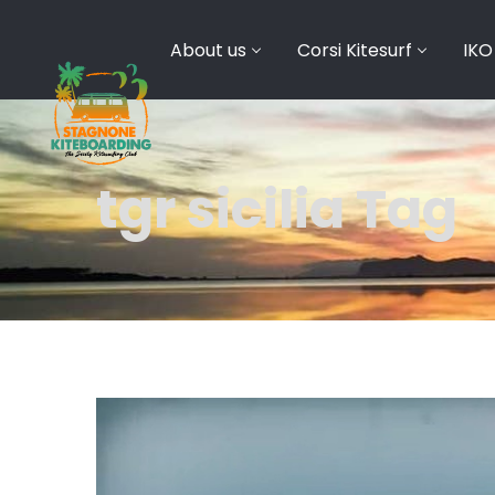
About us
Corsi Kitesurf
IKO
tgr sicilia Tag