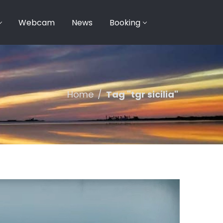
Webcam
News
Booking
Home
/
Tag "tgr sicilia"