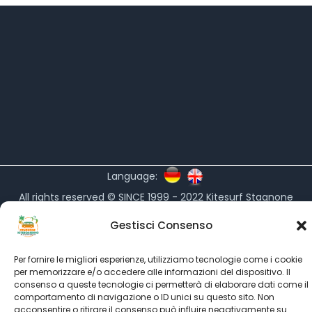
Language:
All rights reserved © SINCE 1999 - 2022
Kitesurf Stagnone
powered by
Italian Kitesurf Association
Gestisci Consenso
partner's
Kitesurf Roma
-
Kitesurfing.it
-
Ultimate Kiteboarding
-
Kiteboarding.it
Per fornire le migliori esperienze, utilizziamo tecnologie come i cookie
per memorizzare e/o accedere alle informazioni del dispositivo. Il
consenso a queste tecnologie ci permetterà di elaborare dati come il
comportamento di navigazione o ID unici su questo sito. Non
acconsentire o ritirare il consenso può influire negativamente su