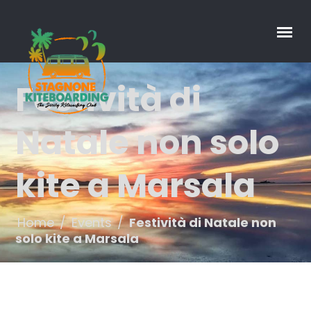
Festività di
Natale non solo
kite a Marsala
Home
/
Events
/
Festività di Natale non
solo kite a Marsala