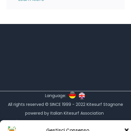
Language:
All rights reserved © SINCE 1999 - 2022
Kitesurf Stagnone
powered by
Italian Kitesurf Association
partner's
Kitesurf Roma
-
Kitesurfing.it
-
Ultimate Kiteboarding
Gestisci Consenso
-
Kiteboarding.it