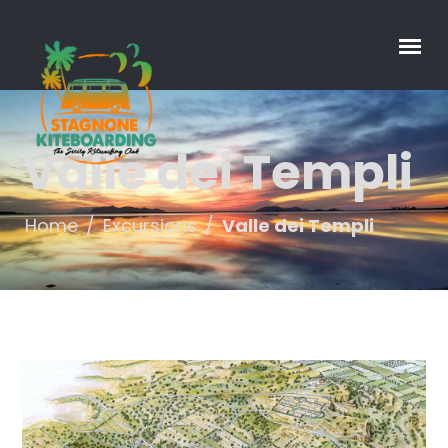
Valle dei Templi
Home
/
Excursions
/
Valle dei Templi